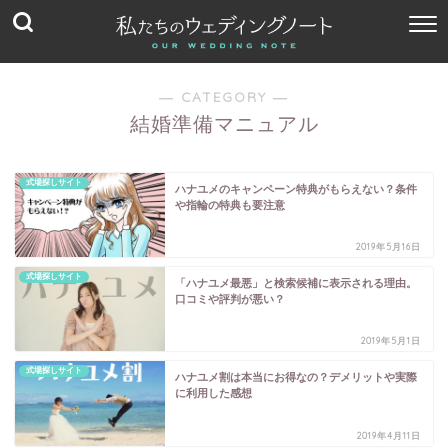
― CATEGORY ―
結婚準備マニュアル
式場探しサイト
ハナユメのキャンペーン特典がもらえない？条件
や指輪の特典も要注意
2019年5月16日
式場探しサイト
「ハナユメ最悪」と検索候補に表示される理由。
口コミや評判が悪い？
2019年5月1日
式場探しサイト
ハナユメ割は本当にお得なの？デメリットや実際
に利用した感想
2019年4月11日