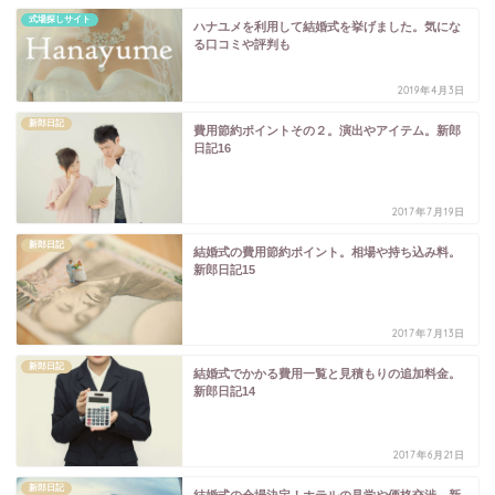
式場探しサイト
ハナユメを利用して結婚式を挙げました。気にな
る口コミや評判も
2019年4月3日
新郎日記
費用節約ポイントその２。演出やアイテム。新郎
日記16
2017年7月19日
新郎日記
結婚式の費用節約ポイント。相場や持ち込み料。
新郎日記15
2017年7月13日
新郎日記
結婚式でかかる費用一覧と見積もりの追加料金。
新郎日記14
2017年6月21日
新郎日記