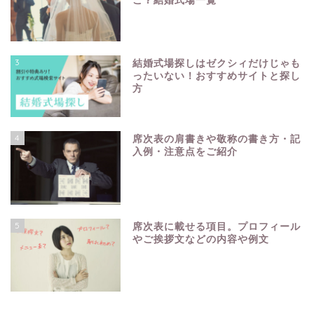
こ？結婚式場一覧
3
結婚式場探しはゼクシィだけじゃも
ったいない！おすすめサイトと探し
方
4
席次表の肩書きや敬称の書き方・記
入例・注意点をご紹介
5
席次表に載せる項目。プロフィール
やご挨拶文などの内容や例文