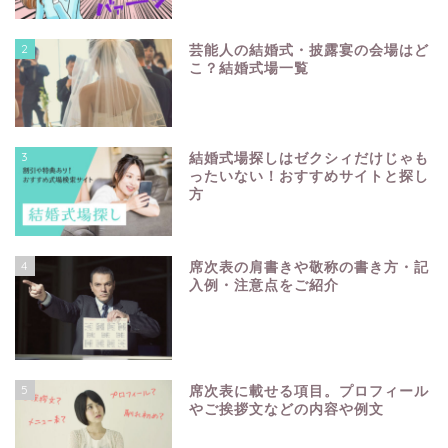
2
芸能人の結婚式・披露宴の会場はど
こ？結婚式場一覧
3
結婚式場探しはゼクシィだけじゃも
ったいない！おすすめサイトと探し
方
4
席次表の肩書きや敬称の書き方・記
入例・注意点をご紹介
5
席次表に載せる項目。プロフィール
やご挨拶文などの内容や例文