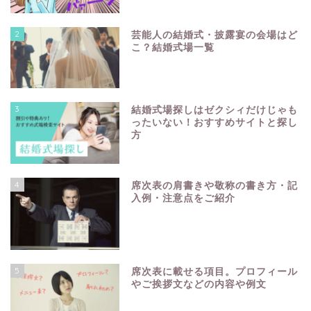
2
芸能人の結婚式・披露宴の会場はど
こ？結婚式場一覧
3
結婚式場探しはゼクシィだけじゃも
ったいない！おすすめサイトと探し
方
4
席次表の肩書きや敬称の書き方・記
入例・注意点をご紹介
5
席次表に載せる項目。プロフィール
やご挨拶文などの内容や例文