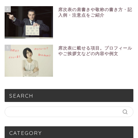
4
席次表の肩書きや敬称の書き方・記
入例・注意点をご紹介
5
席次表に載せる項目。プロフィール
やご挨拶文などの内容や例文
SEARCH
CATEGORY