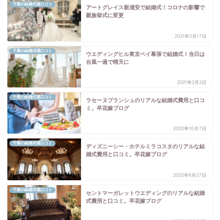
千葉の結婚式場口コミ
アートグレイス新浦安で結婚式！コロナの影響で
親族挙式に変更
2021年2月17日
千葉の結婚式場口コミ
ウエディングヒル東京ベイ幕張で結婚式！当日は
台風一過で晴天に
2021年2月2日
千葉の結婚式場口コミ
ラセーヌブランシュのリアルな結婚式費用と口コ
ミ。卒花嫁ブログ
2020年10月7日
千葉の結婚式場口コミ
ディズニーシー・ホテルミラコスタのリアルな結
婚式費用と口コミ。卒花嫁ブログ
2020年8月27日
千葉の結婚式場口コミ
セントマーガレットウエディングのリアルな結婚
式費用と口コミ。卒花嫁ブログ