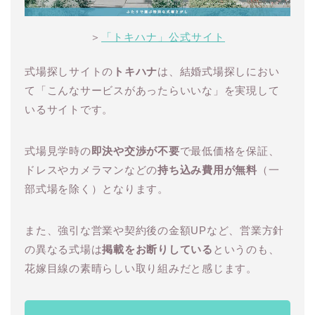
＞
「トキハナ」公式サイト
式場探しサイトの
トキハナ
は、結婚式場探しにおい
て「こんなサービスがあったらいいな」を実現して
いるサイトです。
式場見学時の
即決や交渉が不要
で最低価格を保証、
ドレスやカメラマンなどの
持ち込み費用が無料
（一
部式場を除く）となります。
また、強引な営業や契約後の金額UPなど、営業方針
の異なる式場は
掲載をお断りしている
というのも、
花嫁目線の素晴らしい取り組みだと感じます。