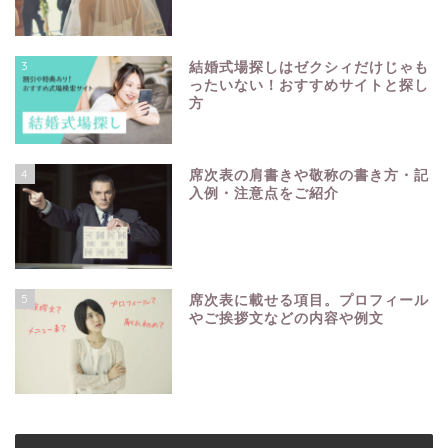
3
結婚式場探しはゼクシィだけじゃも
ったいない！おすすめサイトと探し
方
4
席次表の肩書きや敬称の書き方・記
入例・注意点をご紹介
5
席次表に載せる項目。プロフィール
やご挨拶文などの内容や例文