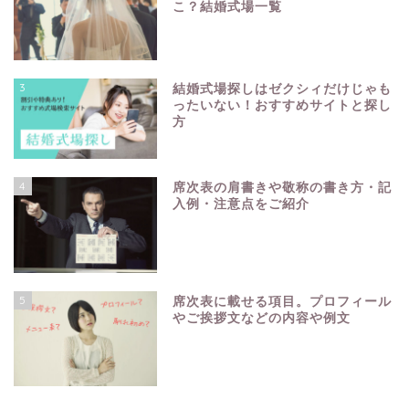
こ？結婚式場一覧
3
結婚式場探しはゼクシィだけじゃも
ったいない！おすすめサイトと探し
方
4
席次表の肩書きや敬称の書き方・記
入例・注意点をご紹介
5
席次表に載せる項目。プロフィール
やご挨拶文などの内容や例文