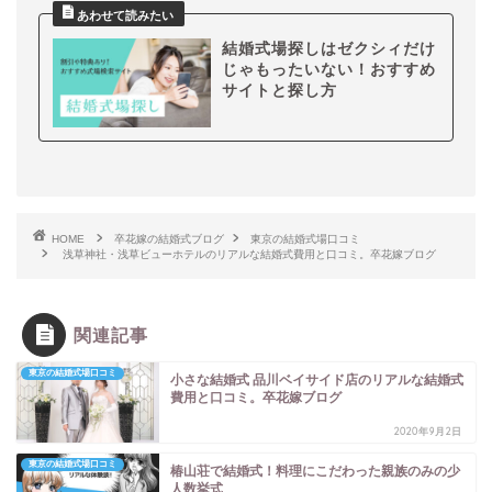
結婚式場探しはゼクシィだけ
じゃもったいない！おすすめ
サイトと探し方
HOME
卒花嫁の結婚式ブログ
東京の結婚式場口コミ
浅草神社・浅草ビューホテルのリアルな結婚式費用と口コミ。卒花嫁ブログ
関連記事
東京の結婚式場口コミ
小さな結婚式 品川ベイサイド店のリアルな結婚式
費用と口コミ。卒花嫁ブログ
2020年9月2日
東京の結婚式場口コミ
椿山荘で結婚式！料理にこだわった親族のみの少
人数挙式