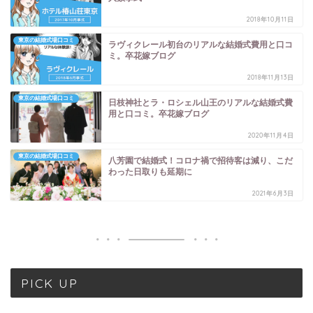
2018年10月11日
東京の結婚式場口コミ
ラヴィクレール初台のリアルな結婚式費用と口コ
ミ。卒花嫁ブログ
2018年11月13日
東京の結婚式場口コミ
日枝神社とラ・ロシェル山王のリアルな結婚式費
用と口コミ。卒花嫁ブログ
2020年11月4日
東京の結婚式場口コミ
八芳園で結婚式！コロナ禍で招待客は減り、こだ
わった日取りも延期に
2021年6月3日
PICK UP