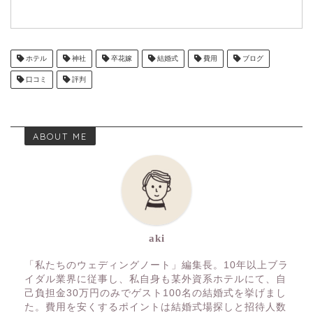
ホテル
神社
卒花嫁
結婚式
費用
ブログ
口コミ
評判
ABOUT ME
aki
「私たちのウェディングノート」編集長。10年以上ブラ
イダル業界に従事し、私自身も某外資系ホテルにて、自
己負担金30万円のみでゲスト100名の結婚式を挙げまし
た。費用を安くするポイントは結婚式場探しと招待人数