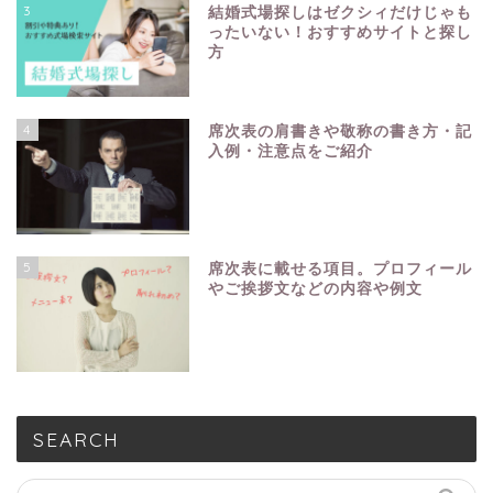
3
結婚式場探しはゼクシィだけじゃも
ったいない！おすすめサイトと探し
方
4
席次表の肩書きや敬称の書き方・記
入例・注意点をご紹介
5
席次表に載せる項目。プロフィール
やご挨拶文などの内容や例文
SEARCH