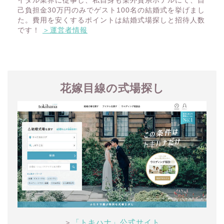
イダル業界に従事し、私自身も某外資系ホテルにて、自
己負担金30万円のみでゲスト100名の結婚式を挙げまし
た。費用を安くするポイントは結婚式場探しと招待人数
です！
＞運営者情報
花嫁目線の式場探し
＞
「トキハナ」公式サイト