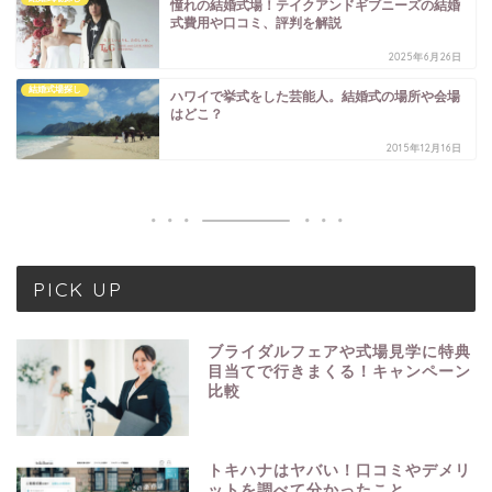
憧れの結婚式場！テイクアンドギブニーズの結婚
式費用や口コミ、評判を解説
2025年6月26日
結婚式場探し
ハワイで挙式をした芸能人。結婚式の場所や会場
はどこ？
2015年12月16日
PICK UP
ブライダルフェアや式場見学に特典
目当てで行きまくる！キャンペーン
比較
トキハナはヤバい！口コミやデメリ
ットを調べて分かったこと。