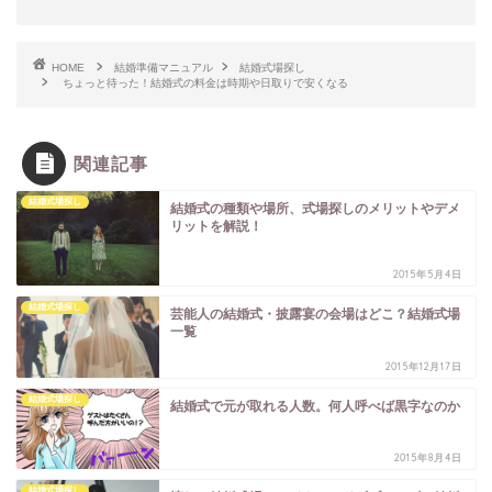
HOME
結婚準備マニュアル
結婚式場探し
ちょっと待った！結婚式の料金は時期や日取りで安くなる
関連記事
結婚式場探し
結婚式の種類や場所、式場探しのメリットやデメ
リットを解説！
2015年5月4日
結婚式場探し
芸能人の結婚式・披露宴の会場はどこ？結婚式場
一覧
2015年12月17日
結婚式場探し
結婚式で元が取れる人数。何人呼べば黒字なのか
2015年8月4日
結婚式場探し