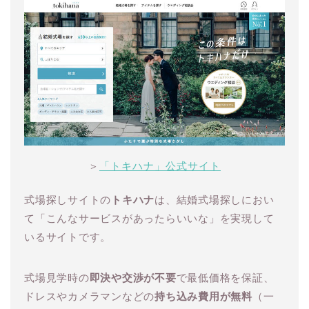
＞
「トキハナ」公式サイト
式場探しサイトの
トキハナ
は、結婚式場探しにおい
て「こんなサービスがあったらいいな」を実現して
いるサイトです。
式場見学時の
即決や交渉が不要
で最低価格を保証、
ドレスやカメラマンなどの
持ち込み費用が無料
（一