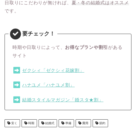
日取りにこだわりが無ければ、
夏・冬の結婚式はオススメ
です。
時期や日取りによって、
お得なプランや割引
がある
サイト
ゼクシィ「ゼクシィ花嫁割」
ハナユメ「ハナユメ割」
結婚スタイルマガジン「婚スタ★割」
安く
時期
結婚式
準備
費用
節約