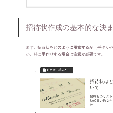
招待状作成の基本的な決
まず、招待状を
どのように用意するか
（手作り
が、特に
手作りする場合は注意が必要
です。
招待状は
いて
招待客のリスト
挙式日の約２か
般...