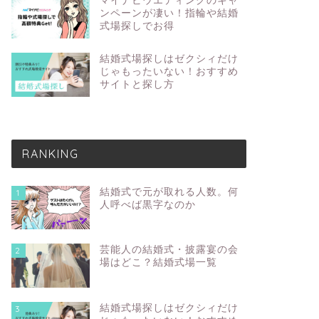
マイナビウエディングのキャ
ンペーンが凄い！指輪や結婚
式場探しでお得
結婚式場探しはゼクシィだけ
じゃもったいない！おすすめ
サイトと探し方
RANKING
結婚式で元が取れる人数。何
1
人呼べば黒字なのか
芸能人の結婚式・披露宴の会
2
場はどこ？結婚式場一覧
結婚式場探しはゼクシィだけ
3