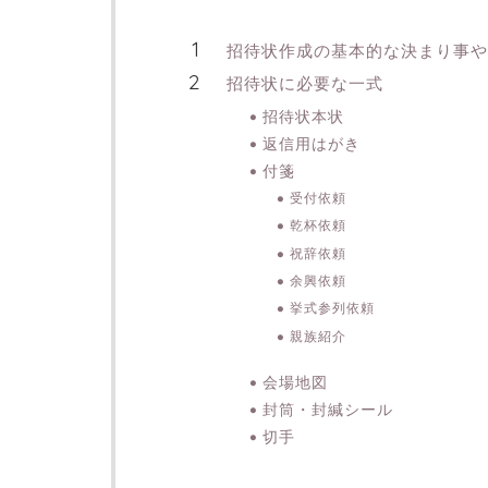
招待状作成の基本的な決まり事や
招待状に必要な一式
招待状本状
返信用はがき
付箋
受付依頼
乾杯依頼
祝辞依頼
余興依頼
挙式参列依頼
親族紹介
会場地図
封筒・封緘シール
切手