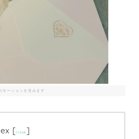
ロモーションを含みます
dex
[
]
close