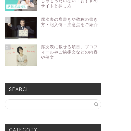
じゃもったいない！おすすめ
サイトと探し方
席次表の肩書きや敬称の書き
4
方・記入例・注意点をご紹介
席次表に載せる項目。プロフ
5
ィールやご挨拶文などの内容
や例文
SEARCH
CATEGORY