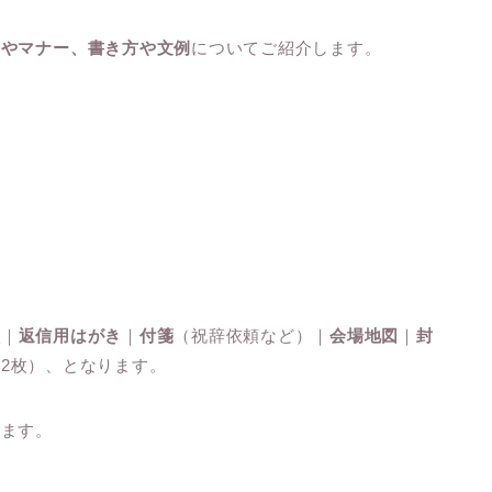
識やマナー、書き方や文例
についてご紹介します。
状
｜
返信用はがき
｜
付箋
（祝辞依頼など）｜
会場地図
｜
封
2枚）、となります。
きます。