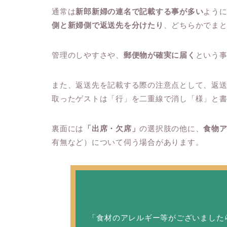
通常は
新郎新婦の連名で記載する事が多い
よう
側と新婦側で返送先を分けたり
、どちらかでま
管理のしやすさや、
郵便物が確実に届く
という
また、返送先を記載する際の注意点として、返
取ったゲストは「行」を二重線で消し「様」と
裏面には
「出席・欠席」
の選択肢の他に、
食物
有無など）について伺う場合があります。
「食材のアレルギー等がございました