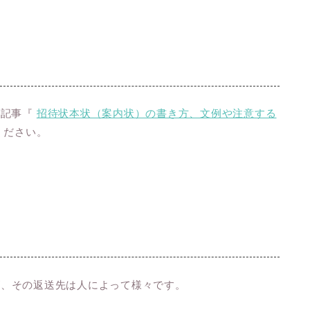
の記事『
招待状本状（案内状）の書き方、文例や注意する
ください。
が、その返送先は人によって様々です。