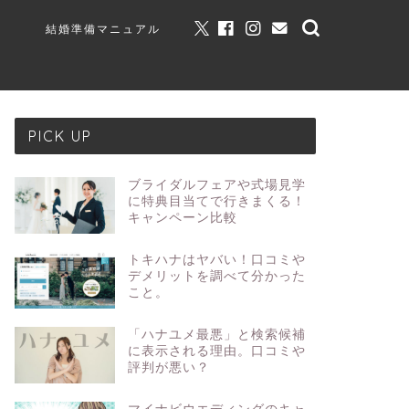
結婚準備マニュアル
PICK UP
ブライダルフェアや式場見学
に特典目当てで行きまくる！
キャンペーン比較
トキハナはヤバい！口コミや
デメリットを調べて分かった
こと。
「ハナユメ最悪」と検索候補
に表示される理由。口コミや
評判が悪い？