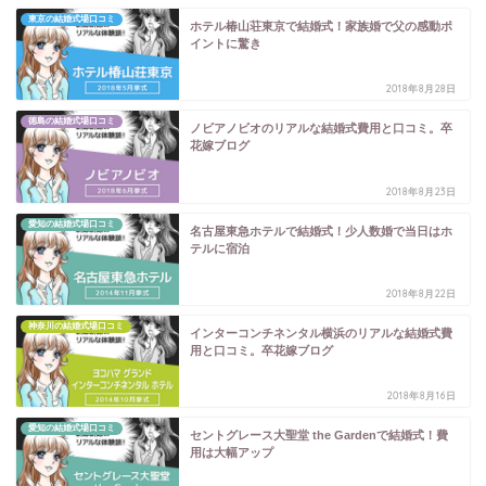
東京の結婚式場口コミ
ホテル椿山荘東京で結婚式！家族婚で父の感動ポ
イントに驚き
2018年8月28日
徳島の結婚式場口コミ
ノビアノビオのリアルな結婚式費用と口コミ。卒
花嫁ブログ
2018年8月23日
愛知の結婚式場口コミ
名古屋東急ホテルで結婚式！少人数婚で当日はホ
テルに宿泊
2018年8月22日
神奈川の結婚式場口コミ
インターコンチネンタル横浜のリアルな結婚式費
用と口コミ。卒花嫁ブログ
2018年8月16日
愛知の結婚式場口コミ
セントグレース大聖堂 the Gardenで結婚式！費
用は大幅アップ