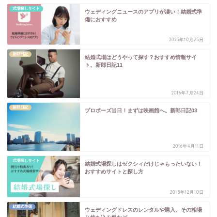
式場探しサイト
ウェディングニュースのアプリが凄い！結婚式準
備におすすめ
2023年10月25日
新郎日記
結婚式場はどうやって探す？おすすめ情報サイ
ト。新郎日記11
2016年7月24日
新郎日記
プロポーズ当日！まずは映画館へ。新郎日記03
2016年4月11日
式場探しサイト
結婚式場探しはゼクシィだけじゃもったいない！
おすすめサイトと探し方
2015年12月10日
結婚式準備
ウェディングドレスのレンタルや購入、その相場