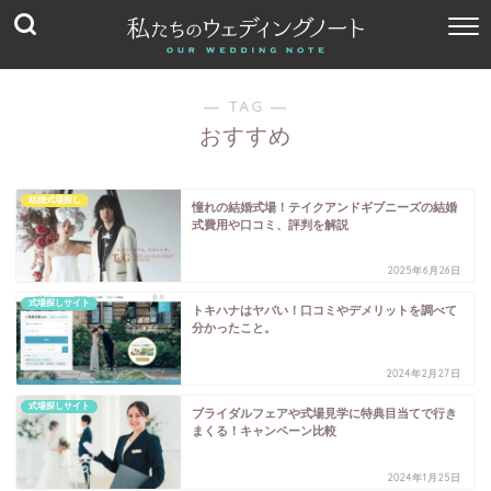
― TAG ―
おすすめ
結婚式場探し
憧れの結婚式場！テイクアンドギブニーズの結婚
式費用や口コミ、評判を解説
2025年6月26日
式場探しサイト
トキハナはヤバい！口コミやデメリットを調べて
分かったこと。
2024年2月27日
式場探しサイト
ブライダルフェアや式場見学に特典目当てで行き
まくる！キャンペーン比較
2024年1月25日